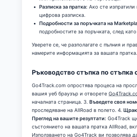
Разписка за пратка:
Ако сте изпратили 
цифрова разписка.
Подробности за поръчката на Marketpla
подробностите за поръчката, след като
Уверете се, че разполагате с пълния и пр
намерите информацията за вашата пратка
Ръководство стъпка по стъпка 
Go4Track.com опростява процеса на просле
вашия уеб браузър и отворете
Go4Track.c
началната страница. 3.
Въведете своя номе
проследяване на AllRoad в полето. 4.
Щрак
Преглед на вашите резултати:
Go4Track ще
състоянието на вашата пратка AllRoad, в
Използването на Go4Track ви позволява д