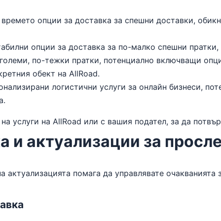
времето опции за доставка за спешни доставки, обикн
абилни опции за доставка за по-малко спешни пратки,
големи, по-тежки пратки, потенциално включващи опции
кретния обект на AllRoad.
нализирани логистични услуги за онлайн бизнеси, по
а.
на услуги на AllRoad или с вашия подател, за да потвъ
а и актуализации за просл
а актуализацията помага да управлявате очакванията з
тавка