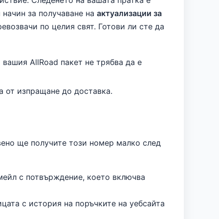
йствие. Следенето на вашата пратка е
 начин за получаване на
актуализации за
евозвачи по целия свят. Готови ли сте да
вашия AllRoad пакет не трябва да е
а от изпращане до доставка.
вено ще получите този номер малко след
мейл с потвърждение, което включва
ицата с история на поръчките на уебсайта