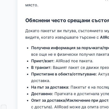
място.
Обяснени често срещани състоя
Докато пакетът ви пътува, състоянието м
видите, когато извършвате търсене с
AllR
Получена информация за поръчката/пр
все още не е физически получил пакета
Приет/взет:
AllRoad пое пакета.
В транзит:
Вашият пакет се движи през
Пристигане в обекта/отпътуване:
Актуа
доставка.
На път за доставка:
Пакетът е на после
Доставено:
Пратката е достигнала успе
Опит за доставка/Изключение при дост
с достъпа). AllRoad може да опита отн