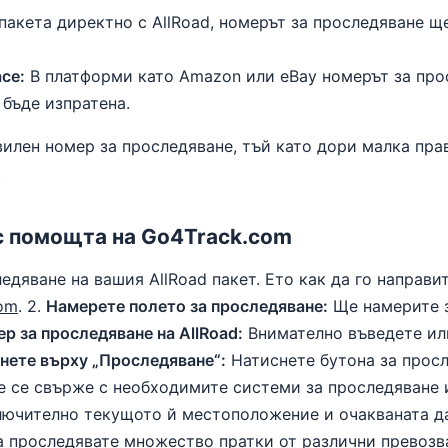
пакета директно с AllRoad, номерът за проследяване щ
ce:
В платформи като Amazon или eBay номерът за про
 бъде изпратена.
авилен номер за проследяване, тъй като дори малка пр
.
с помощта на Go4Track.com
дяване на вашия AllRoad пакет. Ето как да го направит
om
. 2.
Намерете полето за проследяване:
Ще намерите з
р за проследяване на AllRoad:
Внимателно въведете или
нете върху „Проследяване“:
Натиснете бутона за просле
 се свърже с необходимите системи за проследяване 
ключително текущото й местоположение и очакваната да
а проследявате множество пратки от различни превозва