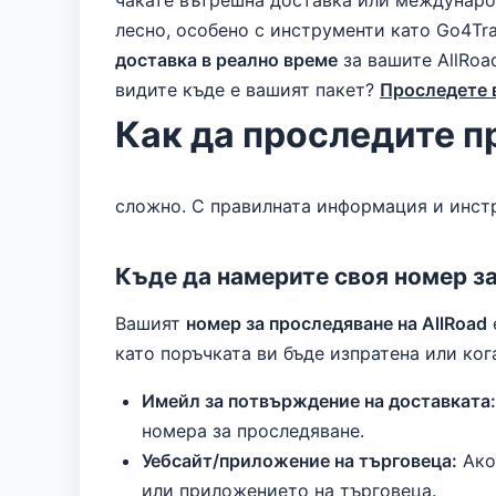
чакате вътрешна доставка или международ
лесно, особено с инструменти като Go4Tr
доставка в реално време
за вашите AllRoa
видите къде е вашият пакет?
Проследете в
Как да проследите п
сложно. С правилната информация и инстр
Къде да намерите своя номер за
Вашият
номер за проследяване на AllRoad
като поръчката ви бъде изпратена или ког
Имейл за потвърждение на доставката:
номера за проследяване.
Уебсайт/приложение на търговеца:
Ако 
или приложението на търговеца.