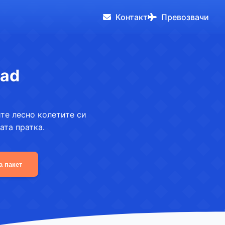
Контакт
Превозвачи
oad
те лесно колетите си
ата пратка.
а пакет