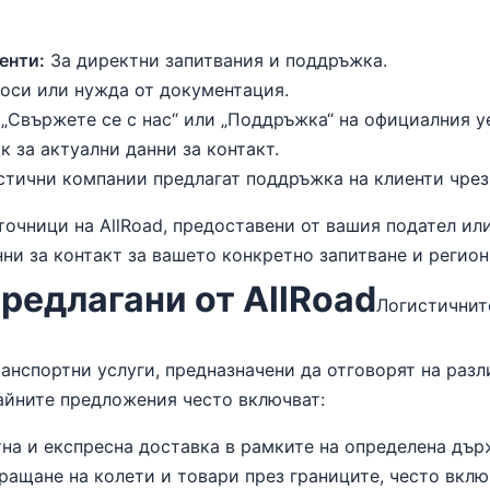
енти:
За директни запитвания и поддръжка.
оси или нужда от документация.
„Свържете се с нас“ или „Поддръжка“ на официалния уе
к за актуални данни за контакт.
тични компании предлагат поддръжка на клиенти чрез 
очници на AllRoad, предоставени от вашия подател или
нни за контакт за вашето конкретно запитване и регион
предлагани от AllRoad
Логистичнит
ранспортни услуги, предназначени да отговорят на раз
айните предложения често включват:
тна и експресна доставка в рамките на определена дър
пращане на колети и товари през границите, често вк