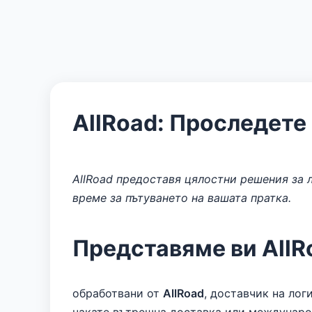
AllRoad: Проследете 
AllRoad предоставя цялостни решения за 
време за пътуването на вашата пратка.
Представяме ви AllR
обработвани от
AllRoad
, доставчик на лог