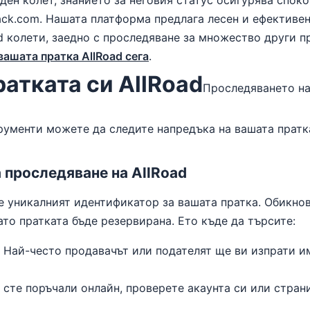
ен колет, знанието за неговия статус осигурява споко
ack.com. Нашата платформа предлага лесен и ефективен
d колети, заедно с проследяване за множество други пр
ашата пратка AllRoad сега
.
ратката си AllRoad
Проследяването на 
ументи можете да следите напредъка на вашата пратк
 проследяване на AllRoad
е уникалният идентификатор за вашата пратка. Обикно
ато пратката бъде резервирана. Ето къде да търсите:
Най-често продавачът или подателят ще ви изпрати и
сте поръчали онлайн, проверете акаунта си или стран