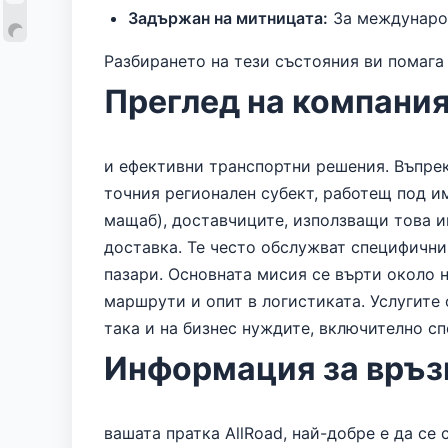
Задържан на митницата:
За международ
Разбирането на тези състояния ви помага
Преглед на компания
и ефективни транспортни решения. Въпре
точния регионален субект, работещ под им
мащаб), доставчиците, използващи това и
доставка. Те често обслужват специфичн
пазари. Основната мисия се върти около 
маршрути и опит в логистиката. Услугите
така и на бизнес нуждите, включително с
Информация за връзк
вашата пратка AllRoad, най-добре е да с