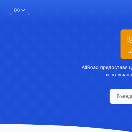
BG
AllRoad предоставя 
и получава