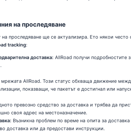
ния на проследяване
у на проследяване ще се актуализира. Ето някои често
oad tracking
:
едварителна доставка:
AllRoad получи подробностите з
.
 мрежата AllRoad. Този статус обхваща движение межд
лизации, показващи, че пакетът е достигнал или напус
дното превозно средство за доставка и трябва да прис
шно своя адрес на местоназначение.
авка:
Възникна проблем по време на опита за доставка 
ово доставка или да предостави инструкции.