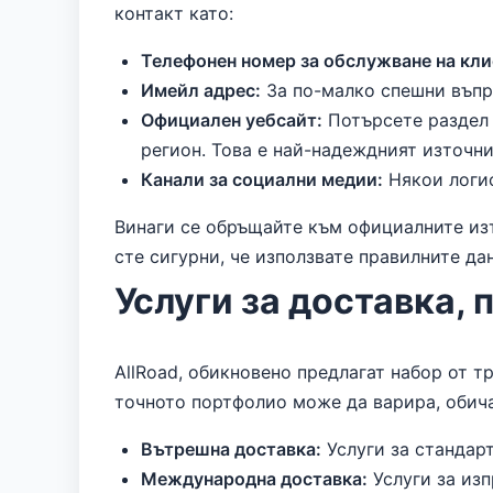
контакт като:
Телефонен номер за обслужване на кли
Имейл адрес:
За по-малко спешни въпр
Официален уебсайт:
Потърсете раздел 
регион. Това е най-надеждният източни
Канали за социални медии:
Някои логис
Винаги се обръщайте към официалните изт
сте сигурни, че използвате правилните да
Услуги за доставка, 
AllRoad, обикновено предлагат набор от т
точното портфолио може да варира, обич
Вътрешна доставка:
Услуги за стандар
Международна доставка:
Услуги за из