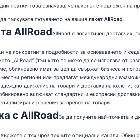
ни пратки това означава, че пакетът е подложен на п
 да тълкувате пътуването на вашия
пакет AllRoad
.
та AllRoad
AllRoad е логистичен доставчик, 
ки че конкретните подробности за основаването и сед
ето „AllRoad“ (тъй като то може да се използва от ра
ме, обикновено имат за цел да свържат бизнеса и потр
и местни региони или предлагат международни възможн
надеждно движение на товари и доставка на колети, ка
 обикновено включват стандартни и експресни доставки
пециализирани решения за превоз на товари.
а с AllRoad
За да получите най-точната и 
е свържете с тях чрез техните официални канали. Обик