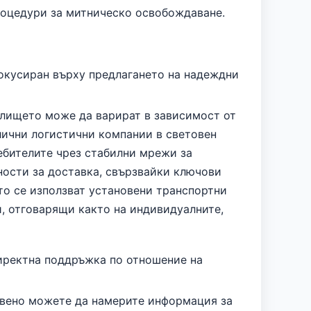
роцедури за митническо освобождаване.
фокусиран върху предлагането на надеждни
алището може да варират в зависимост от
злични логистични компании в световен
ебителите чрез стабилни мрежи за
ости за доставка, свързвайки ключови
то се използват установени транспортни
, отговарящи както на индивидуалните,
директна поддръжка по отношение на
новено можете да намерите информация за