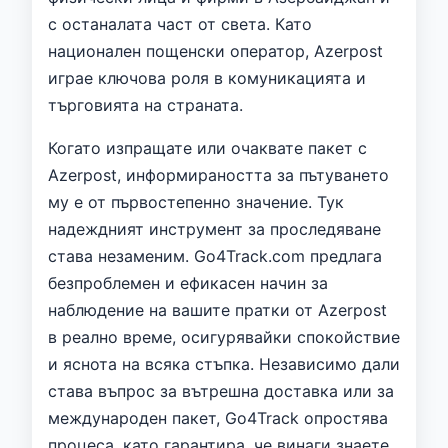
с останалата част от света. Като
национален пощенски оператор, Azerpost
играе ключова роля в комуникацията и
търговията на страната.
Когато изпращате или очаквате пакет с
Azerpost, информираността за пътуването
му е от първостепенно значение. Тук
надеждният инструмент за проследяване
става незаменим. Go4Track.com предлага
безпроблемен и ефикасен начин за
наблюдение на вашите пратки от Azerpost
в реално време, осигурявайки спокойствие
и яснота на всяка стъпка. Независимо дали
става въпрос за вътрешна доставка или за
международен пакет, Go4Track опростява
процеса, като гарантира, че винаги знаете