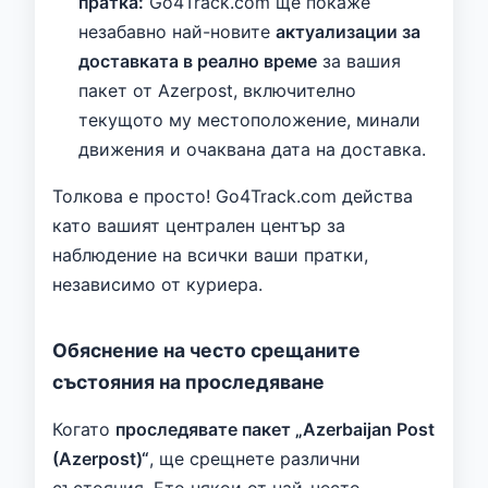
пратка:
Go4Track.com ще покаже
незабавно най-новите
актуализации за
доставката в реално време
за вашия
пакет от Azerpost, включително
текущото му местоположение, минали
движения и очаквана дата на доставка.
Толкова е просто! Go4Track.com действа
като вашият централен център за
наблюдение на всички ваши пратки,
независимо от куриера.
Обяснение на често срещаните
състояния на проследяване
Когато
проследявате пакет „Azerbaijan Post
(Azerpost)“
, ще срещнете различни
състояния. Ето някои от най-често