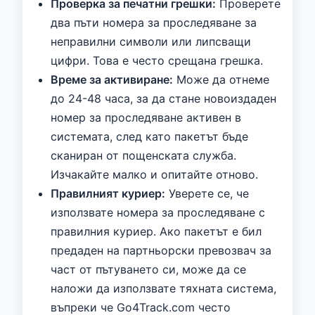
Проверка за печатни грешки:
Проверете
два пъти номера за проследяване за
неправилни символи или липсващи
цифри. Това е често срещана грешка.
Време за активиране:
Може да отнеме
до 24-48 часа, за да стане новоиздаден
номер за проследяване активен в
системата, след като пакетът бъде
сканиран от пощенската служба.
Изчакайте малко и опитайте отново.
Правилният куриер:
Уверете се, че
използвате номера за проследяване с
правилния куриер. Ако пакетът е бил
предаден на партньорски превозвач за
част от пътуването си, може да се
наложи да използвате тяхната система,
въпреки че Go4Track.com често