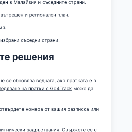
ден в Малайзия и съседните страни.
вътрешен и регионален план.
ия.
 избрани съседни страни.
ите решения
 се обновява веднага, ако пратката е в
ледяване на пратки с Go4Track
може да
отвърдете номера от вашия разписка или
итнически задръствания. Свържете се с