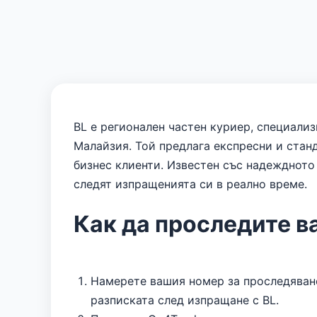
BL е регионален частен куриер, специализ
Малайзия. Той предлага експресни и стан
бизнес клиенти. Известен със надеждното 
следят изпращенията си в реално време.
Как да проследите в
Намерете вашия номер за проследяване
разписката след изпращане с BL.