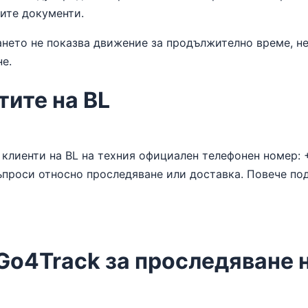
ите документи.
нето не показва движение за продължително време, не
не.
ите на BL
клиенти на BL на техния официален телефонен номер: +
въпроси относно проследяване или доставка. Повече по
Go4Track за проследяване н