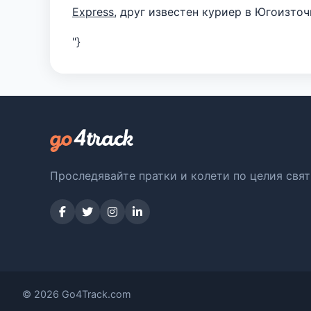
Express
, друг известен куриер в Югоизточ
"}
Проследявайте пратки и колети по целия свят
© 2026 Go4Track.com