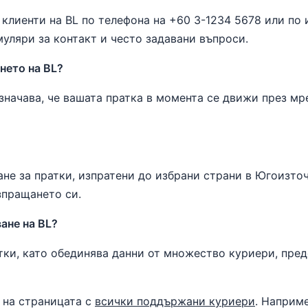
лиенти на BL по телефона на +60 3-1234 5678 или по и
ляри за контакт и често задавани въпроси.
ането на BL?
 означава, че вашата пратка в момента се движи през мр
не за пратки, изпратени до избрани страни в Югоизто
зпращането си.
ане на BL?
тки, като обединява данни от множество куриери, пре
 на страницата с
всички поддържани куриери
. Наприм