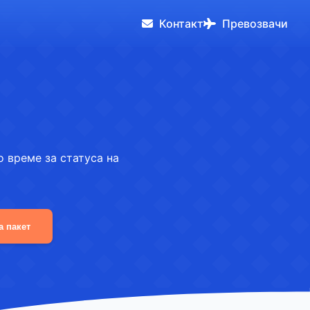
Контакт
Превозвачи
 време за статуса на
а пакет