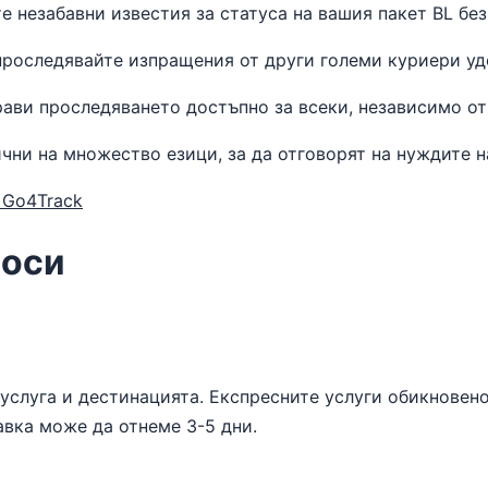
 незабавни известия за статуса на вашия пакет BL без
проследявайте изпращения от други големи куриери уд
ави проследяването достъпно за всеки, независимо от
чни на множество езици, за да отговорят на нуждите 
 Go4Track
роси
услуга и дестинацията. Експресните услуги обикновено
авка може да отнеме 3-5 дни.