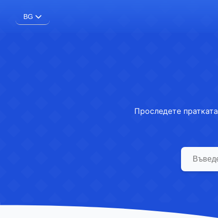
BG
Проследете пратката