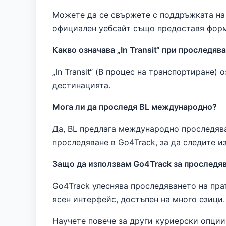
Можете да се свържете с поддръжката на к
официален уебсайт също предоставя форму
Какво означава „In Transit“ при проследяв
„In Transit“ (В процес на транспортиране)
дестинацията.
Мога ли да проследя BL международно?
Да, BL предлага международно проследява
проследяване в Go4Track, за да следите и
Защо да използвам Go4Track за проследяв
Go4Track улеснява проследяването на пра
ясен интерфейс, достъпен на много езици.
Научете повече за други куриерски опции