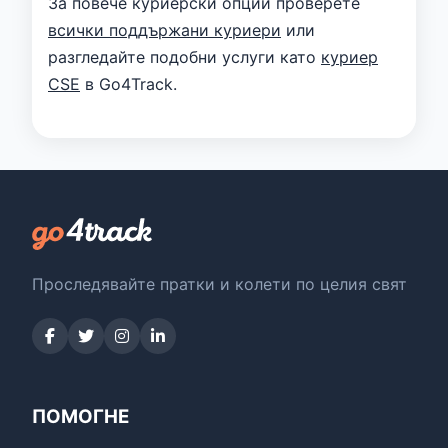
За повече куриерски опции проверете
всички поддържани куриери
или
разгледайте подобни услуги като
куриер
CSE
в Go4Track.
Проследявайте пратки и колети по целия свят
ПОМОГНЕ