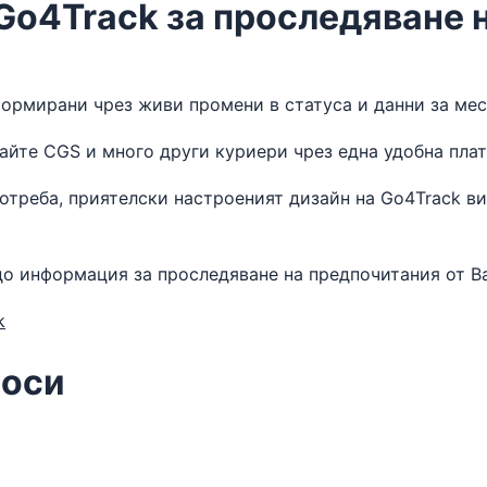
Go4Track за проследяване 
ормирани чрез живи промени в статуса и данни за ме
йте CGS и много други куриери чрез една удобна пла
отреба, приятелски настроеният дизайн на Go4Track ви
о информация за проследяване на предпочитания от Ва
k
роси