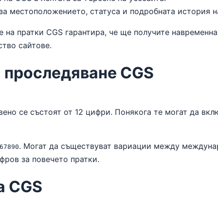
за местоположението, статуса и подробната история н
е на пратки CGS гарантира, че ще получите навременн
ство сайтове.
а проследяване CGS
ено се състоят от 12 цифри. Понякога те могат да вкл
. Могат да съществуват вариации между междуна
67890
фров за повечето пратки.
на CGS