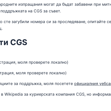
ародните изпращания могат да бъдат забавени при мит
поддръжката на CGS за съвет.
ко сте загубили номера си за проследяване, опитайте с
щ.
ти CGS
страция, моля проверете локално)
страция, моля проверете локално)
пциите за поддръжка, моля посетете
официалния уебса
в Wikipedia за куриерската компания CGS, но информа