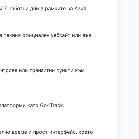
и 7 работни дни в рамките на Азия.
а техния официален уебсайт или във
центрове или транзитни пункти към
платформи като Go4Track.
ално време и прост интерфейс, което