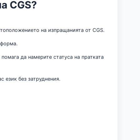
на CGS?
стоположението на изпращанията от CGS.
тформа.
 помага да намерите статуса на пратката
с език без затруднения.