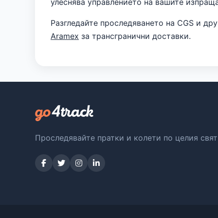
улеснява управлението на вашите изпраща
Разгледайте проследяването на CGS и др
Aramex
за трансгранични доставки.
Проследявайте пратки и колети по целия свят