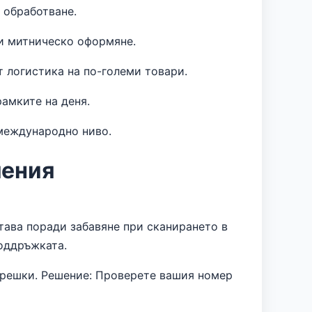
 обработване.
и митническо оформяне.
 логистика на по-големи товари.
рамките на деня.
 международно ниво.
шения
тава поради забавяне при сканирането в
поддръжката.
грешки. Решение: Проверете вашия номер