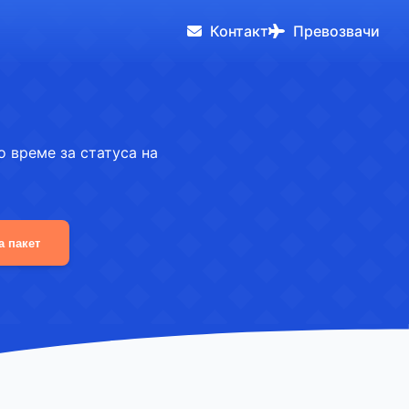
Контакт
Превозвачи
 време за статуса на
а пакет