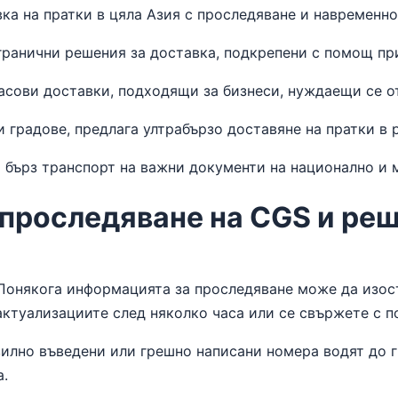
ка на пратки в цяла Азия с проследяване и навременно
ранични решения за доставка, подкрепени с помощ пр
асови доставки, подходящи за бизнеси, нуждаещи се от
 градове, предлага ултрабързо доставяне на пратки в 
 бърз транспорт на важни документи на национално и
 проследяване на CGS и ре
 Понякога информацията за проследяване може да изос
актуализациите след няколко часа или се свържете с 
вилно въведени или грешно написани номера водят до 
а.