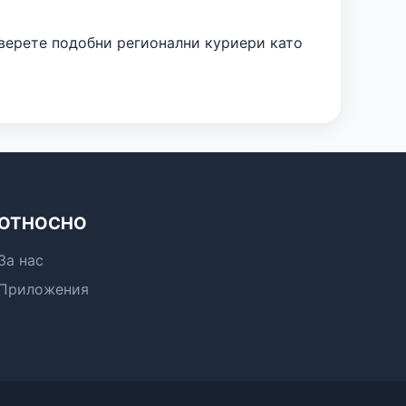
верете подобни регионални куриери като
ОТНОСНО
За нас
Приложения