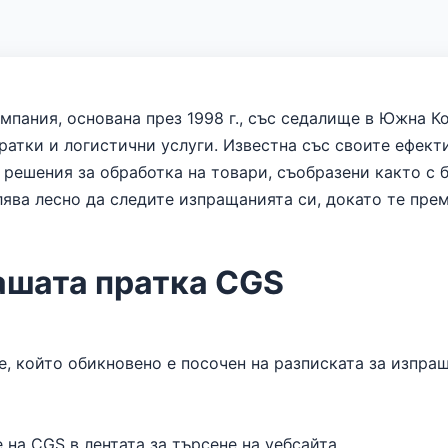
пания, основана през 1998 г., със седалище в Южна Ко
ратки и логистични услуги. Известна със своите ефект
решения за обработка на товари, съобразени както с б
ява лесно да следите изпращанията си, докато те пре
ашата пратка CGS
, който обикновено е посочен на разписката за изпра
на CGS в лентата за търсене на уебсайта.