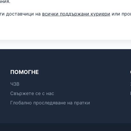
ния.
уги доставчици на
всички поддържани куриери
или про
ПОМОГНЕ
ЧЗВ
Свържете се с нас
Глобално проследяване на пратки