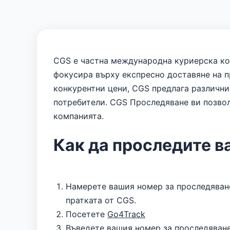
CGS е частна международна куриерска ком
фокусира върху експресно доставяне на п
конкурентни цени, CGS предлага различни 
потребители. CGS Проследяване ви позвол
компанията.
Как да проследите в
Намерете вашия номер за проследяване
пратката от CGS.
Посетете
Go4Track
Въведете вашия номер за проследяване 