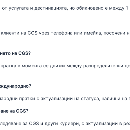
от услугата и дестинацията, но обикновено е между 1 
клиенти на CGS чрез телефона или имейла, посочени н
ането на CGS?
шата пратка в момента се движи между разпределителни 
еждународно?
ародни пратки с актуализации на статуса, налични на 
ване на CGS?
едяване за CGS и други куриери, с актуализации в ре