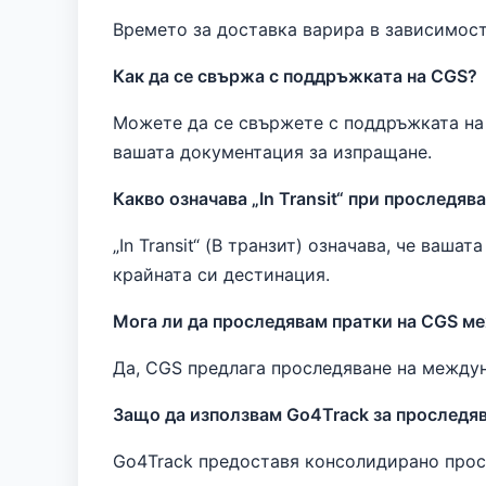
Времето за доставка варира в зависимост 
Как да се свържа с поддръжката на CGS?
Можете да се свържете с поддръжката на 
вашата документация за изпращане.
Какво означава „In Transit“ при проследяв
„In Transit“ (В транзит) означава, че ва
крайната си дестинация.
Мога ли да проследявам пратки на CGS м
Да, CGS предлага проследяване на междун
Защо да използвам Go4Track за проследя
Go4Track предоставя консолидирано просл