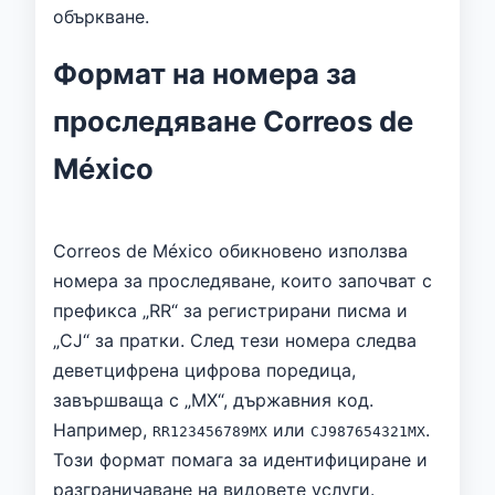
объркване.
Формат на номера за
проследяване Correos de
México
Correos de México обикновено използва
номера за проследяване, които започват с
префикса „RR“ за регистрирани писма и
„CJ“ за пратки. След тези номера следва
деветцифрена цифрова поредица,
завършваща с „MX“, държавния код.
Например,
или
.
RR123456789MX
CJ987654321MX
Този формат помага за идентифициране и
разграничаване на видовете услуги.