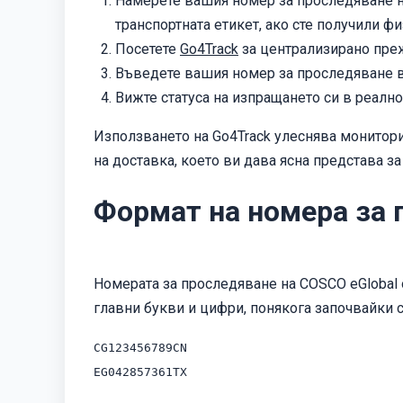
Намерете вашия номер за проследяване на
транспортната етикет, ако сте получили фи
Посетете
Go4Track
за централизирано преж
Въведете вашия номер за проследяване в л
Вижте статуса на изпращането си в реалн
Използването на Go4Track улеснява мониторин
на доставка, което ви дава ясна представа за
Формат на номера за 
Номерата за проследяване на COSCO eGlobal 
главни букви и цифри, понякога започвайки 
CG123456789CN
EG042857361TX