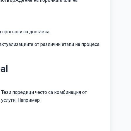
 потвърждение на поръчката или на
 прогнози за доставка.
актуализациите от различни етапи на процеса
al
 Тези поредици често са комбинация от
 услуги. Например: