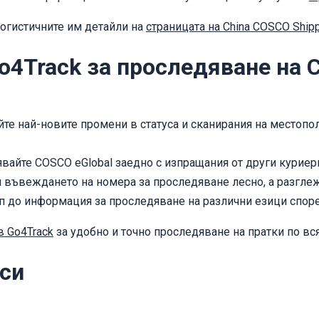
логистичните им детайли на
страницата на China COSCO Shipp
o4Track за проследяване на 
те най-новите промени в статуса и сканирания на местопо
айте COSCO eGlobal заедно с изпращания от други куриери
 въвеждането на номера за проследяване лесно, а разглежд
 до информация за проследяване на различни езици спор
в Go4Track
за удобно и точно проследяване на пратки по вс
си