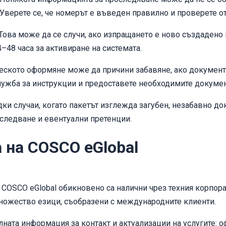
Уверете се, че номерът е въведен правилно и проверете от
Това може да се случи, ако изпращането е ново създадено
–48 часа за активиране на системата.
ското оформяне може да причини забавяне, ако документи
лужба за инструкции и предоставете необходимите докумен
ки случаи, когато пакетът изглежда загубен, незабавно до
следване и евентуални претенции.
на COSCO eGlobal
COSCO eGlobal обикновено са налични чрез техния корпора
множество езици, съобразени с международните клиенти.
лната информация за контакт и актуализации на услугите:
о