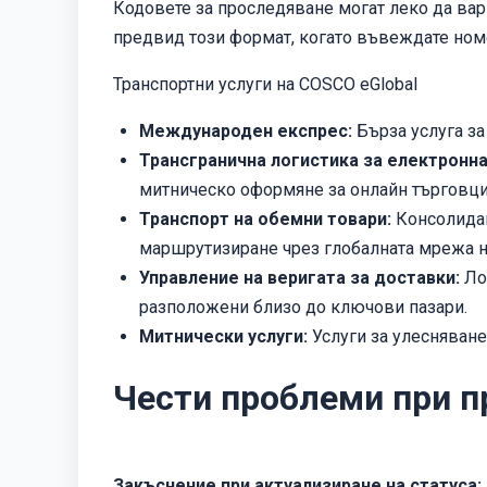
Кодовете за проследяване могат леко да вар
предвид този формат, когато въвеждате номе
Транспортни услуги на COSCO eGlobal
Международен експрес:
Бърза услуга за
Трансгранична логистика за електронна
митническо оформяне за онлайн търговци
Транспорт на обемни товари:
Консолидац
маршрутизиране чрез глобалната мрежа н
Управление на веригата за доставки:
Лог
разположени близо до ключови пазари.
Митнически услуги:
Услуги за улесняване
Чести проблеми при п
Закъснение при актуализиране на статуса: