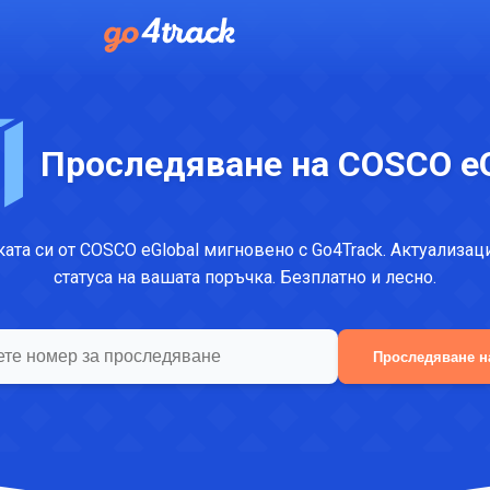
Проследяване на COSCO eG
ата си от COSCO eGlobal мигновено с Go4Track. Актуализац
статуса на вашата поръчка. Безплатно и лесно.
Проследяване н