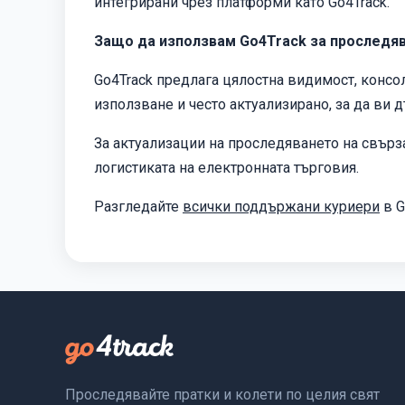
интегрирани чрез платформи като Go4Track.
Защо да използвам Go4Track за проследяв
Go4Track предлага цялостна видимост, консол
използване и често актуализирано, за да ви
За актуализации на проследяването на свърз
логистиката на електронната търговия.
Разгледайте
всички поддържани куриери
в G
Проследявайте пратки и колети по целия свят