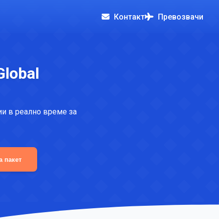
Контакт
Превозвачи
lobal
ии в реално време за
а пакет