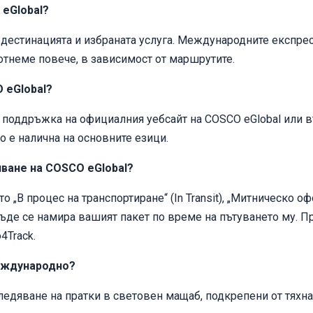
eGlobal?
 дестинацията и избраната услуга. Международните експре
отнеме повече, в зависимост от маршрутите.
 eGlobal?
а поддръжка на официалния уебсайт на COSCO eGlobal или 
 е налична на основните езици.
яване на COSCO eGlobal?
то „В процес на транспортиране“ (In Transit), „Митническо о
ат къде се намира вашият пакет по време на пътуването му.
4Track.
еждународно?
следяване на пратки в световен мащаб, подкрепени от тях