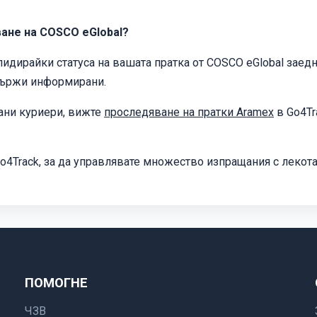
ане на COSCO eGlobal?
идирайки статуса на вашата пратка от COSCO eGlobal заедно
 държи информирани.
ани куриери, вижте
проследяване на пратки Aramex
в Go4Tr
o4Track, за да управлявате множество изпращания с лекота
ПОМОГНЕ
ЧЗВ