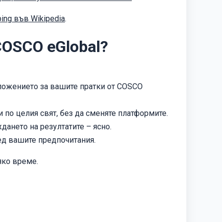
ing във Wikipedia
.
COSCO eGlobal?
ложението за вашите пратки от COSCO
 по целия свят, без да сменяте платформите.
ането на резултатите – ясно.
ед вашите предпочитания.
яко време.