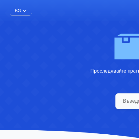
BG
Проследявайте пратк