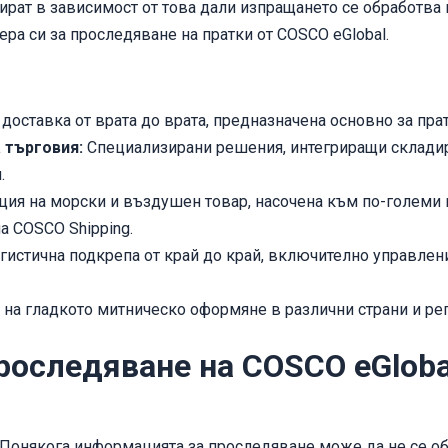
ират в зависимост от това дали изпращането се обработва
ра си за проследяване на пратки от COSCO eGlobal.
 доставка от врата до врата, предназначена основно за пра
 търговия:
Специализирани решения, интегриращи складира
.
ия на морски и въздушен товар, насочена към по-големи 
а COSCO Shipping.
истична подкрепа от край до край, включително управлен
 на гладкото митническо оформяне в различни страни и ре
роследяване на COSCO eGloba
Понякога информацията за проследяване може да не се об