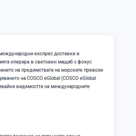
в международни експрес доставки и
нията оперира в световен мащаб с фокус
рането на предимствата на морските превози
дяването на COSCO eGlobal (COSCO eGlobal
брявайки видимостта на международните