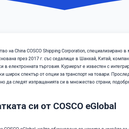
во на China COSCO Shipping Corporation, специализирано 
снована през 2017 г. със седалище в Шанхай, Китай, компа
и в електронната търговия. Куриерът е известен с интегри
ки широк спектър от опции за транспорт на товари. Просле
мно да следят изпращанията си в множество страни, подо
тката си от COSCO eGlobal