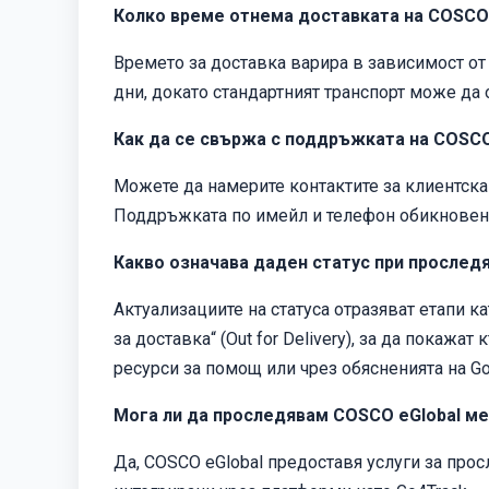
Колко време отнема доставката на COSCO 
Времето за доставка варира в зависимост от
дни, докато стандартният транспорт може да 
Как да се свържа с поддръжката на COSCO
Можете да намерите контактите за клиентск
Поддръжката по имейл и телефон обикновено
Какво означава даден статус при прослед
Актуализациите на статуса отразяват етапи ка
за доставка“ (Out for Delivery), за да покаж
ресурси за помощ или чрез обясненията на Go
Мога ли да проследявам COSCO eGlobal м
Да, COSCO eGlobal предоставя услуги за про