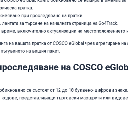
 COSCO eGlobal, който обикновено се намира в имейла за
зическа пратка.
ивяване при проследяване на пратки.
ентата за търсене на началната страница на Go4Track.
о време, включително актуализации на местоположението и
га на вашата пратка от COSCO eGlobal чрез агрегиране на 
 пътуването на вашия пакет.
проследяване на COSCO eGlob
обикновено се състоят от 12 до 18 буквено-цифрови знака.
с кодове, представляващи търговски маршрути или видове