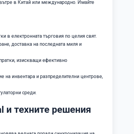
 вътре в Китай или международно. Имайте
тки в електронната търговия по целия свят.
не, доставка на последната миля и
пратки, изискващи ефективно
ие на инвентара и разпределителни центрове,
гулаторни среди.
l и техните решения
новява веднага поради синхронизация на