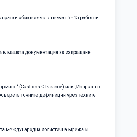
с пратки обикновено отнемат 5–15 работни
във вашата документация за изпращане.
формяне“ (Customs Clearance) или „Изпратено
 Проверете точните дефиниции чрез техните
ната международна логистична мрежа и