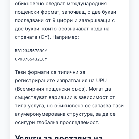
обикновено следват международния
пощенски формат, започващ с две букви,
последвани от 9 цифри и завършващи с
две букви, които обозначават кода на
страната (CY). Например:
RR123456789CY
CP987654321CY
Тези формати са типични за
регистрираните изпратвания на UPU
(Всемирния пощенски съюз). Могат да
съществуват вариации в зависимост от
типа услуга, но обикновено се запазва тази
алумеронумерована структура, за да се
осигури глобална проследяемост.
Услуги за доставка на