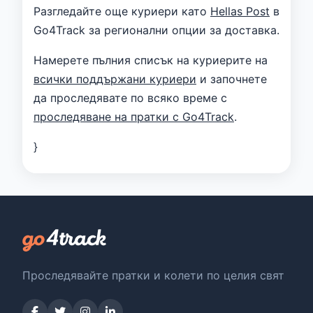
Разгледайте още куриери като
Hellas Post
в
Go4Track за регионални опции за доставка.
Намерете пълния списък на куриерите на
всички поддържани куриери
и започнете
да проследявате по всяко време с
проследяване на пратки с Go4Track
.
}
Проследявайте пратки и колети по целия свят