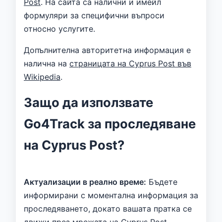
Post
. На сайта са налични и имейл
формуляри за специфични въпроси
относно услугите.
Допълнителна авторитетна информация е
налична на
страницата на Cyprus Post във
Wikipedia
.
Защо да използвате
Go4Track за проследяване
на Cyprus Post?
Актуализации в реално време:
Бъдете
информирани с моментална информация за
проследяването, докато вашата пратка се
движи през мрежата на Cyprus Post.