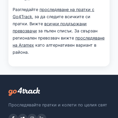
Разгледайте
проследяване на пратки с
Go4Track
, за да следите всичките си
пратки. Вижте
всички поддържани
превозвачи
за пълен списък. За свързан
регионален превозвач вижте
проследяване
на Aramex
като алтернативен вариант в
района.
Проследявайте пратки и колети по целия свят