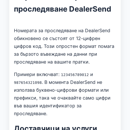
проследяване DealerSend
Номерата за проследяване на DealerSend
обикновено се състоят от 12-цифрен
цифров код. Този опростен формат помага
за бързото въвеждане на данни при
проследяване на вашите пратки.
Примери включват:
и
123456789012
. В момента DealerSend не
987654321098
използва буквено-цифрови формати или
префикси, така че очаквайте само цифри
във вашия идентификатор за
проследяване.
Доставчици на услуги