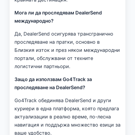
Мога ли да проследявам DealerSend
международно?
Да, DealerSend осигурява трансгранично
проследяване на пратки, основно в
Близкия изток и през някои международни
портали, обслужвани от техните
логистични партньори.
Защо да използвам Go4Track за
проследяване на DealerSend?
Go4Track обединява DealerSend и други
куриери в една платформа, която предлага
актуализации в реално време, по-лесна
навигация и поддържа множество езици за
ваше удобство.