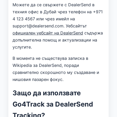
Можете да се свържете с DealerSend в
техния офис в Дубай чрез телефон на +971
4 123 4567 или чрез имейл на
support@dealersend.com. Уебсайтът
официален уебсайт на DealerSend
съдържа
допълнителна помощ и актуализации на
услугите.
В момента не съществува записка в
Wikipedia за DealerSend, поради
сравнително скорошното му създаване и
нишовия пазарен фокус.
Защо да използвате
Go4Track за DealerSend
Tracking?