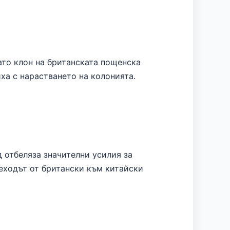
като клон на британската пощенска
ха с нарастването на колонията.
 отбеляза значителни усилия за
еходът от британски към китайски