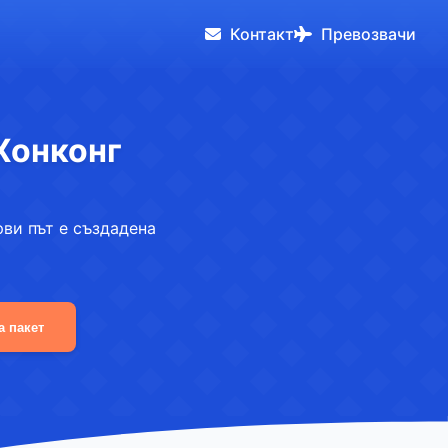
Контакт
Превозвачи
Хонконг
рви път е създадена
а пакет