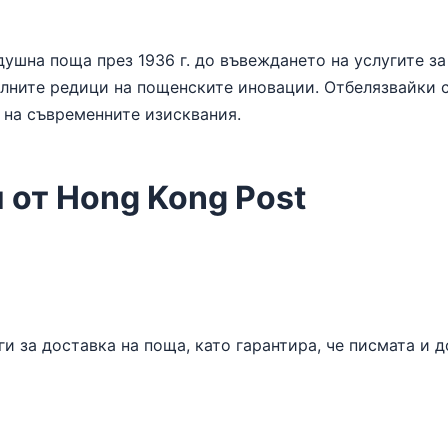
душна поща през 1936 г. до въвеждането на услугите за
елните редици на пощенските иновации. Отбелязвайки св
и на съвременните изисквания.
и от Hong Kong Post
и за доставка на поща, като гарантира, че писмата и 