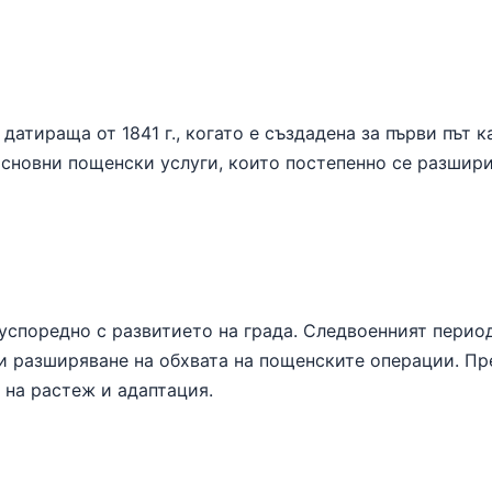
датираща от 1841 г., когато е създадена за първи път 
сновни пощенски услуги, които постепенно се разшири
 успоредно с развитието на града. Следвоенният период
и разширяване на обхвата на пощенските операции. Пр
а на растеж и адаптация.