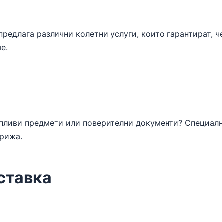
редлага различни колетни услуги, които гарантират, ч
е.
пливи предмети или поверителни документи? Специални
грижа.
ставка