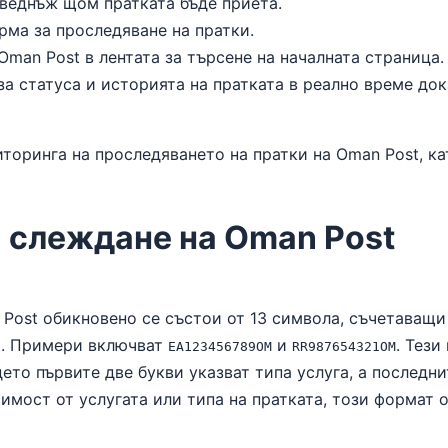
веднъж щом пратката бъде приета.
рма за проследяване на пратки.
man Post в лентата за търсене на началната страница.
а статуса и историята на пратката в реално време до
торинга на проследяването на пратки на Oman Post, к
 слеждане на Oman Post
Post обикновено се състои от 13 символа, съчетаващи 
ях. Примери включват
и
. Тези
EA123456789OM
RR987654321OM
то първите две букви указват типа услуга, а последни
мост от услугата или типа на пратката, този формат о