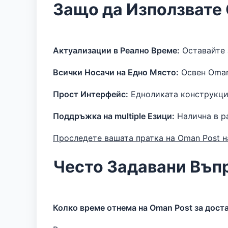
Защо да Използвате 
Актуализации в Реално Време:
Оставайте 
Всички Носачи на Едно Място:
Освен Oman 
Прост Интерфейс:
Едноликата конструкция
Поддръжка на multiple Езици:
Налична в ра
Проследете вашата пратка на Oman Post н
Често Задавани Въп
Колко време отнема на Oman Post за дост