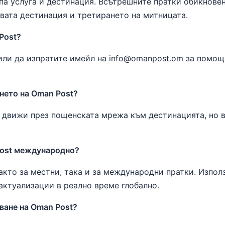
па услуга и дестинация. Всътрешните пратки обикновен
вата дестинация и третирането на митницата.
Post?
или да изпратите имейл на info@omanpost.om за помощ
ането на Oman Post?
се движи през пощенската мрежа към дестинацията, но в
Post международно?
акто за местни, така и за международни пратки. Изпол
актуализации в реално време глобално.
ване на Oman Post?