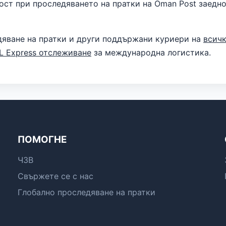
ост при проследяването на пратки на Oman Post заедно
дяване на пратки и други поддържани куриери на
всич
L Express отслеживане
за международна логистика.
ПОМОГНЕ
ЧЗВ
Свържете се с нас
Глобално проследяване на пратки