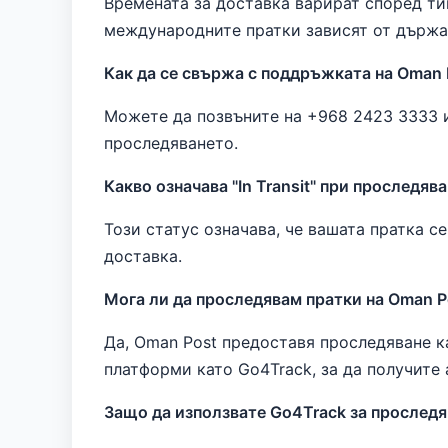
Времената за доставка варират според ти
международните пратки зависят от държа
Как да се свържа с поддръжката на Oman 
Можете да позвъните на +968 2423 3333 
проследяването.
Какво означава "In Transit" при проследяв
Този статус означава, че вашата пратка 
доставка.
Мога ли да проследявам пратки на Oman 
Да, Oman Post предоставя проследяване к
платформи като Go4Track, за да получите 
Защо да използвате Go4Track за проследя