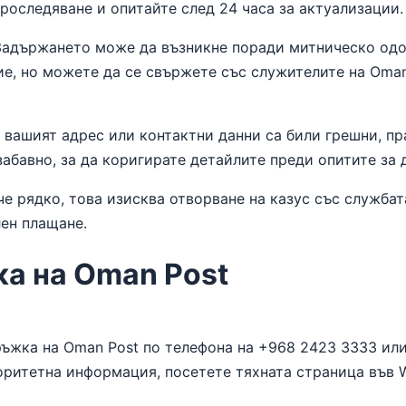
роследяване и опитайте след 24 часа за актуализации.
адържането може да възникне поради митническо одо
е, но можете да се свържете със служителите на Oman 
вашият адрес или контактни данни са били грешни, пр
абавно, за да коригирате детайлите преди опитите за 
е рядко, това изисква отворване на казус със службат
ен плащане.
а на Oman Post
ръжка на Oman Post по телефона на +968 2423 3333 ил
торитетна информация, посетете тяхната страница във W