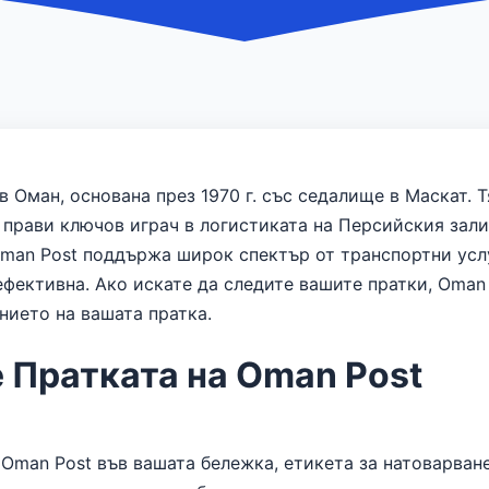
в Оман, основана през 1970 г. със седалище в Маскат. 
 прави ключов играч в логистиката на Персийския зали
man Post поддържа широк спектър от транспортни услу
ефективна. Ако искате да следите вашите пратки, Oman
нието на вашата пратка.
 Пратката на Oman Post
Oman Post във вашата бележка, етикета за натоварван