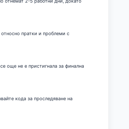
о отнемат 2-5 работни дни, докато
 относно пратки и проблеми с
се още не е пристигнала за финална
звайте кода за проследяване на