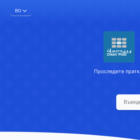
BG
Проследете пратк