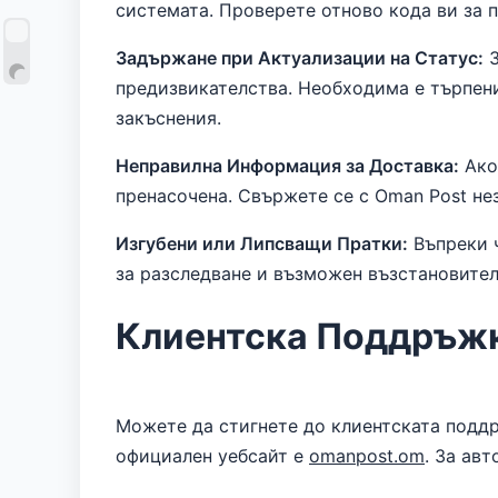
системата. Проверете отново кода ви за п
Задържане при Актуализации на Статус:
З
предизвикателства. Необходима е търпени
закъснения.
Неправилна Информация за Доставка:
Ако 
пренасочена. Свържете се с Oman Post нез
Изгубени или Липсващи Пратки:
Въпреки ч
за разследване и възможен възстановител
Клиентска Поддръжк
Можете да стигнете до клиентската подд
официален уебсайт е
omanpost.om
. За ав