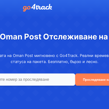
Oman Post Отслеживане на
ата на Oman Post мигновено с Go4Track. Реални времев
статуса на пакета. Безплатно, бързо и лесно.
Проследяване н