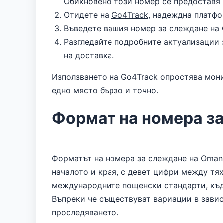
Обикновено този номер се предоставя 
Отидете на
Go4Track
, надеждна платфо
Въведете вашия номер за слеждане на O
Разгледайте подробните актуализации з
на доставка.
Използването на Go4Track опростява мони
едно място бързо и точно.
Формат на номера за
Форматът на номера за слеждане на Oman 
началото и края, с девет цифри между т
международните пощенски стандарти, къде
Въпреки че съществуват вариации в зависи
проследяването.