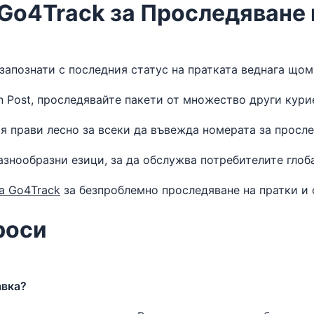
Go4Track за Проследяване 
запознати с последния статус на пратката веднага щом
Post, проследявайте пакети от множество други курие
 прави лесно за всеки да въвежда номерата за прослед
знообразни езици, за да обслужва потребителите глоб
а Go4Track
за безпроблемно проследяване на пратки и 
роси
авка?