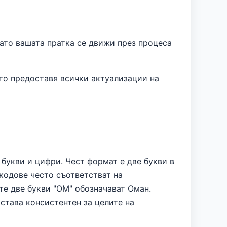
като вашата пратка се движи през процеса
ато предоставя всички актуализации на
букви и цифри. Чест формат е две букви в
 кодове често съответстват на
те две букви "OM" обозначават Оман.
става консистентен за целите на