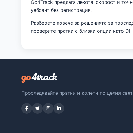
Go4Track предлага лекота, скорост и точн
уебсайт без регистрация.
Разберете повече за решенията за просле
проверите пратки с близки опции като
DH
Проследявайте пратки и колети по целия свят