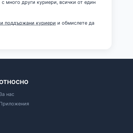
 с много други куриери, всички от един
ки поддържани куриери
и обмислете да
ОТНОСНО
За нас
Приложения