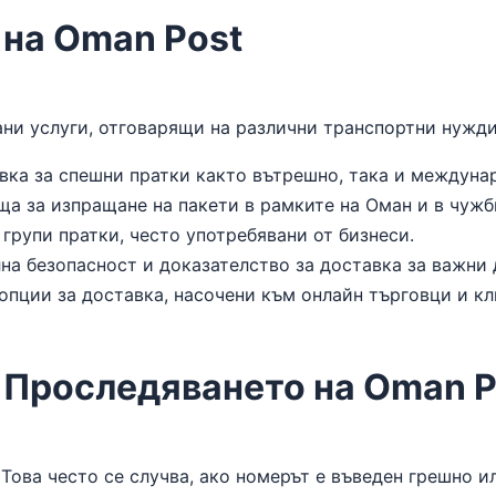
 на Oman Post
ни услуги, отговарящи на различни транспортни нужди
вка за спешни пратки както вътрешно, така и междуна
 за изпращане на пакети в рамките на Оман и в чужб
групи пратки, често употребявани от бизнеси.
а безопасност и доказателство за доставка за важни 
пции за доставка, насочени към онлайн търговци и кл
 Проследяването на Oman P
Това често се случва, ако номерът е въведен грешно ил